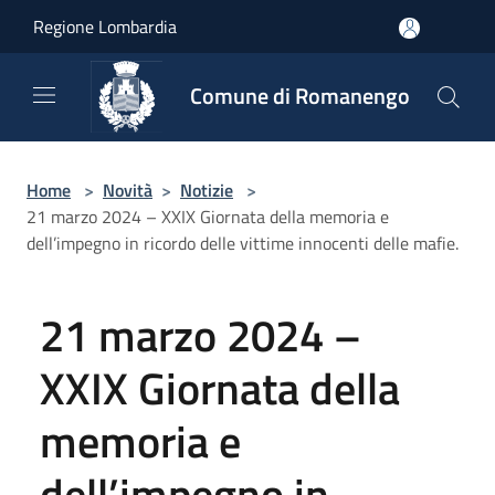
Salta al contenuto principale
Regione Lombardia
Comune di Romanengo
Home
>
Novità
>
Notizie
>
21 marzo 2024 – XXIX Giornata della memoria e
dell’impegno in ricordo delle vittime innocenti delle mafie.
21 marzo 2024 –
XXIX Giornata della
memoria e
dell’impegno in