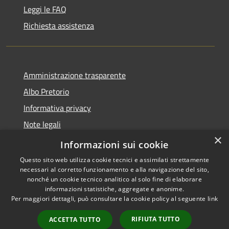
Leggi le FAQ
Richiesta assistenza
Amministrazione trasparente
Albo Pretorio
Informativa privacy
Note legali
×
Dichiarazione di accessibilità
Informazioni sui cookie
Questo sito web utilizza cookie tecnici e assimilati strettamente
necessari al corretto funzionamento e alla navigazione del sito,
nonché un cookie tecnico analitico al solo fine di elaborare
informazioni statistiche, aggregate e anonime.
RSS
Copyright © 2026 • Comune di
Per maggiori dettagli, può consultare la cookie policy al seguente
link
Accessibilità
Romanengo • Powered by
Privacy
Municipium
Accesso
•
RIFIUTA TUTTO
ACCETTA TUTTO
Cookie