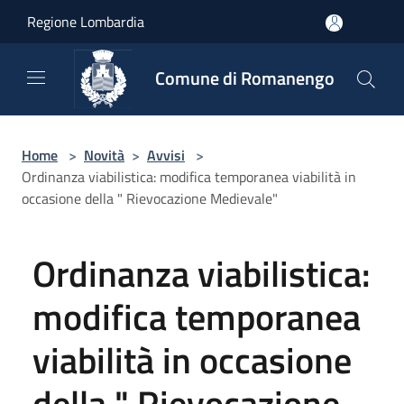
Salta al contenuto principale
Regione Lombardia
Comune di Romanengo
Home
>
Novità
>
Avvisi
>
Ordinanza viabilistica: modifica temporanea viabilità in
occasione della " Rievocazione Medievale"
Ordinanza viabilistica:
modifica temporanea
viabilità in occasione
della " Rievocazione